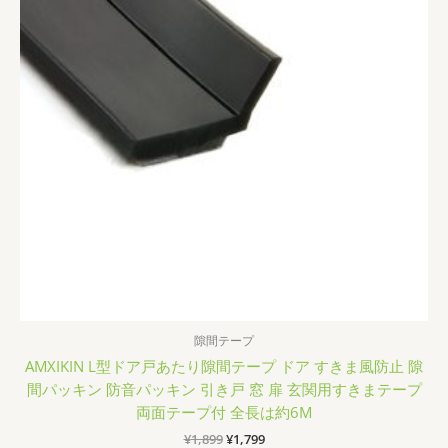
隙間テープ
AMXIKIN L型ドア戸あたり隙間テープ ドア すきま風防止 隙
間パッキン 防音パッキン 引き戸 窓 扉 玄関用すきまテープ
両面テープ付 全長は約6M
元
現
¥
1,899
¥
1,799