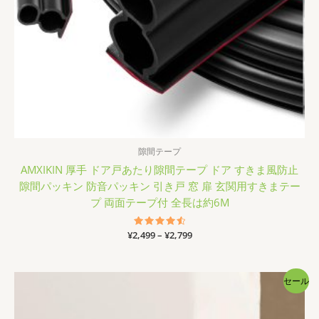
隙間テープ
AMXIKIN 厚手 ドア戸あたり隙間テープ ドア すきま風防止
隙間パッキン 防音パッキン 引き戸 窓 扉 玄関用すきまテー
プ 両面テープ付 全長は約6M
価
¥
2,499
5段階中
–
¥
2,799
4.67
格
の評価
帯:
¥2,499
セール
–
¥2,799