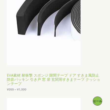
売
1
,
1
中
9
9
の
–
¥
商
2
,
品
2
9
9
EVA素材 耐衝撃 スポンジ 隙間テープ ドア すきま風防止
防音パッキン 引き戸 窓 扉 玄関用すきまテープ クッショ
ンテープ
価
¥
999
–
¥
1,999
格
帯
販
セール
:
¥
売
9