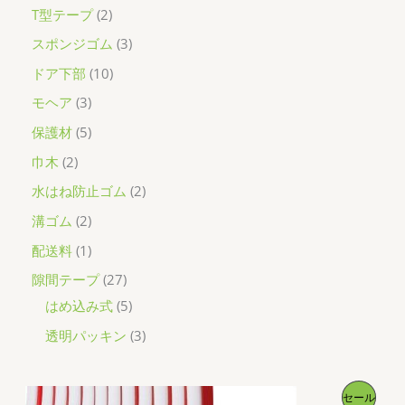
2
T型テープ
2
個
3
スポンジゴム
3
の
個
1
ドア下部
10
商
の
0
3
モヘア
3
品
商
個
個
5
保護材
5
品
の
の
個
2
巾木
2
商
商
の
個
2
水はね防止ゴム
2
品
品
商
の
個
2
溝ゴム
2
品
商
の
個
1
配送料
1
品
商
の
個
2
隙間テープ
27
品
商
の
7
5
はめ込み式
5
品
商
個
個
3
透明パッキン
3
品
の
の
個
商
商
の
販
セール