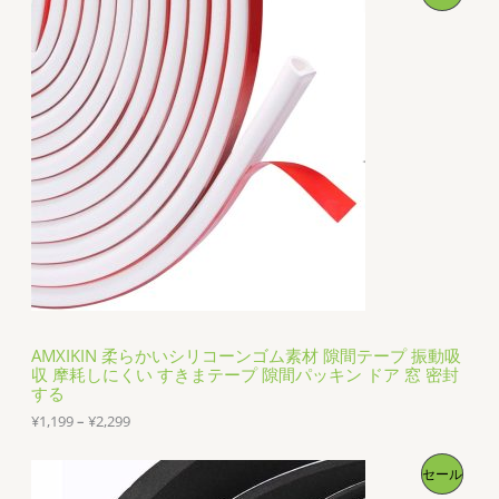
品
品
商
売
品
中
の
商
品
AMXIKIN 柔らかいシリコーンゴム素材 隙間テープ 振動吸
収 摩耗しにくい すきまテープ 隙間パッキン ドア 窓 密封
する
価
¥
1,199
–
¥
2,299
格
帯
販
セール
:
¥