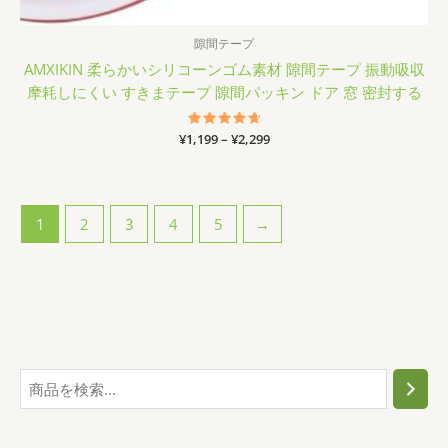
隙間テープ
AMXIKIN 柔らかいシリコーンゴム素材 隙間テープ 振動吸収
摩耗しにくい すきまテープ 隙間パッキン ドア 窓 密封する
価
¥
1,199
5段階中
–
¥
2,299
4.75
格
の評価
帯:
¥1,199
–
¥2,299
1
2
3
4
5
→
検
索