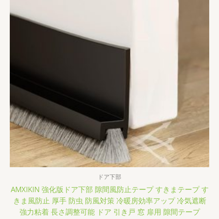
ドア下部
AMXIKIN 強化版ドア下部 隙間風防止テープ すきまテープ す
きま風防止 厚手 防虫 防風対策 冷暖房効率アップ 冷気遮断
強力粘着 長さ調整可能 ドア 引き戸 窓 扉用 隙間テープ