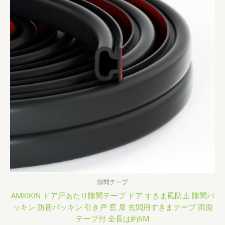
隙間テープ
AMXIKIN ドア戸あたり隙間テープ ドア すきま風防止 隙間パ
ッキン 防音パッキン 引き戸 窓 扉 玄関用すきまテープ 両面
テープ付 全長は約6M