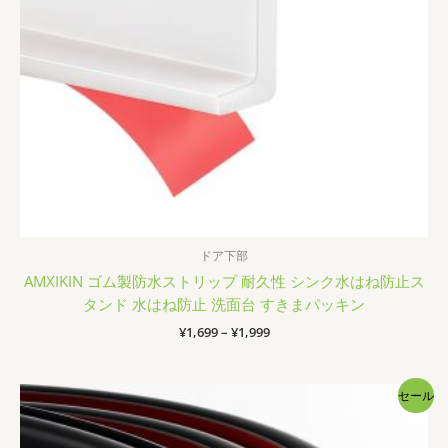
ドア下部
AMXIKIN ゴム製防水ストリップ 耐久性 シンク水はね防止ス
タンド 水はね防止 洗面台 すきまパッキン
価
¥
1,699
–
¥
1,999
格
帯:
¥1,699
セール
–
¥1,999