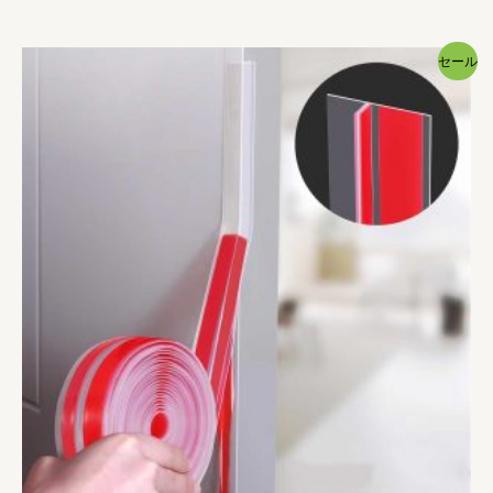
の
在
価
の
格
価
セール
は
格
¥1,899
は
で
¥1,799
し
で
た。
す。