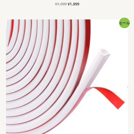
元
現
¥
1,999
¥
1,899
の
在
価
の
格
価
セール
は
格
¥1,999
は
で
¥1,899
し
で
た。
す。