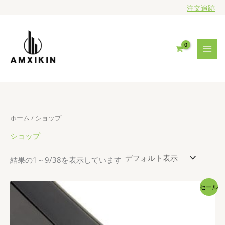
内
注文追跡
容
を
ス
キ
ッ
プ
ホーム
/ ショップ
ショップ
結果の1～9/38を表示しています
セール