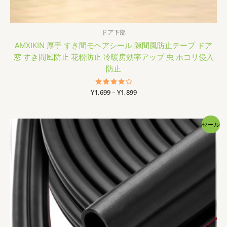
ドア下部
AMXIKIN 厚手 すき間モヘアシール 隙間風防止テープ ドア
窓 すき間風防止 花粉防止 冷暖房効率アップ 虫 ホコリ侵入
防止
価
¥
1,699
5段階中
–
¥
1,899
4.33
格
の評価
帯:
¥1,699
セール
–
¥1,899