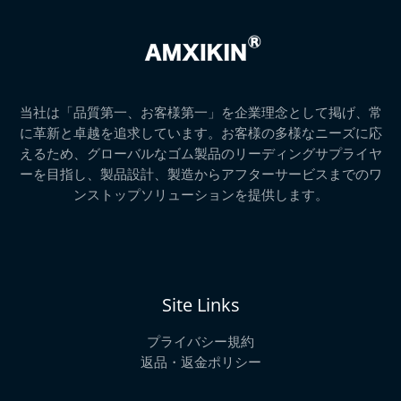
,
5
9
9
–
¥
2
,
当社は「品質第一、お客様第一」を企業理念として掲げ、常
8
に革新と卓越を追求しています。お客様の多様なニーズに応
9
えるため、グローバルなゴム製品のリーディングサプライヤ
9
ーを目指し、製品設計、製造からアフターサービスまでのワ
ンストップソリューションを提供します。
Site Links
プライバシー規約
返品・返金ポリシー