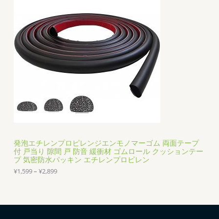
9
9
中
–
¥
の
1
,
商
9
9
品
9
発泡エチレンプロピレンジエンモノマーゴム 両面テープ
付 戸当り 隙間 戸 防音 緩衝材 ゴムロール クッションテー
プ 気密防水パッキン エチレンプロピレン
価
¥
1,599
–
¥
2,899
格
帯
:
¥
1