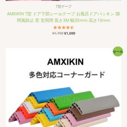
T型テープ
AMXIKIN T型 ドア下部シールテープ お風呂ドアパッキン 隙
間風防止 窓 玄関用 長さ3M 幅35mm 高さ10mm
元
現
¥
1,799
5段階中
¥
1,699
4.67
の
在
の評価
価
の
格
価
セール
は
格
¥1,799
は
で
¥1,699
し
で
た。
す。