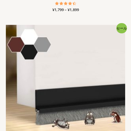
価
¥
1,799
5段階中
–
¥
1,899
4.60
格
の評価
帯:
¥1,799
セール
–
¥1,899