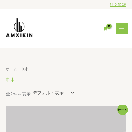
内
注文追跡
容
を
ス
キ
ッ
プ
ホーム
/ 巾木
巾木
全2件を表示
セール