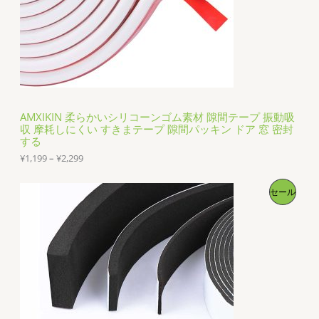
品
AMXIKIN 柔らかいシリコーンゴム素材 隙間テープ 振動吸
収 摩耗しにくい すきまテープ 隙間パッキン ドア 窓 密封
する
価
¥
1,199
–
¥
2,299
格
帯
販
セール
:
¥
売
1
,
1
中
9
9
の
–
¥
商
2
,
品