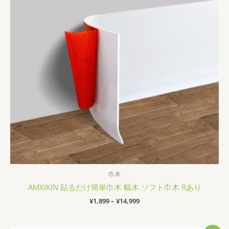
巾木
AMXIKIN 貼るだけ簡単巾木 幅木 ソフト巾木 Rあり
価
¥
1,899
–
¥
14,999
格
帯:
¥1,899