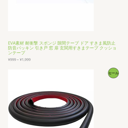
2
9
9
EVA素材 耐衝撃 スポンジ 隙間テープ ドア すきま風防止
防音パッキン 引き戸 窓 扉 玄関用すきまテープ クッショ
ンテープ
価
¥
999
–
¥
1,999
格
帯
販
セール
:
¥
売
9
9
9
中
–
¥
の
1
,
商
9
9
品
9