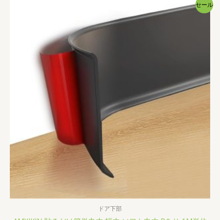
セール
–
¥14,999
ドア下部