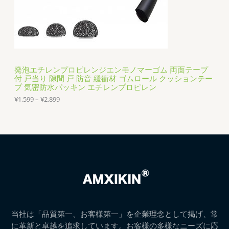
発泡エチレンプロピレンジエンモノマーゴム 両面テープ
付 戸当り 隙間 戸 防音 緩衝材 ゴムロール クッションテー
プ 気密防水パッキン エチレンプロピレン
価
¥
1,599
–
¥
2,899
格
帯
:
¥
1
,
5
9
9
–
¥
2
,
当社は「品質第一、お客様第一」を企業理念として掲げ、常
8
に革新と卓越を追求しています。お客様の多様なニーズに応