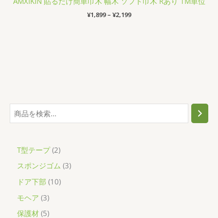
AMXIKIN 貼るだけ簡単巾木 幅木 ソフト巾木 Rあり 1M単位
価
¥
1,899
–
¥
2,199
格
帯:
¥1,899
–
¥2,199
検
索
2
T型テープ
2
個
3
スポンジゴム
3
の
個
1
ドア下部
10
商
の
0
3
モヘア
3
品
商
個
個
5
保護材
5