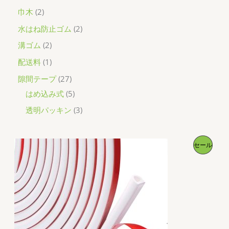
品
の
の
個
2
巾木
2
商
商
の
個
2
水はね防止ゴム
2
品
品
商
の
個
2
溝ゴム
2
品
商
の
個
1
配送料
1
品
商
の
個
2
隙間テープ
27
品
商
の
7
5
はめ込み式
5
品
商
個
個
3
透明パッキン
3
品
の
の
個
商
商
の
販
セール
品
品
商
売
品
中
の
商