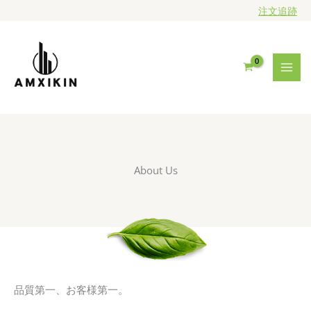
内
注文追跡
容
を
ス
キ
ッ
プ
About Us
品質第一、お客様第一。