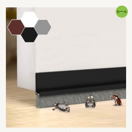
帯:
¥1,799
–
セール
¥1,899