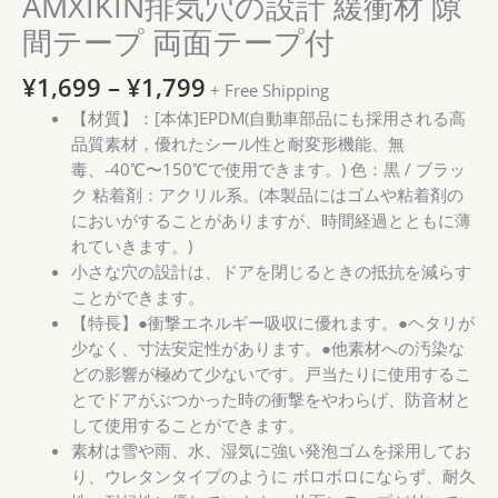
AMXIKIN排気穴の設計 緩衝材 隙
間テープ 両面テープ付
価
¥
1,699
–
¥
1,799
+ Free Shipping
格
【材質】：[本体]EPDM(自動車部品にも採用される高
帯:
品質素材，優れたシール性と耐変形機能、無
¥1,699
毒、-40℃〜150℃で使用できます。) 色：黒 / ブラッ
–
ク 粘着剤：アクリル系。(本製品にはゴムや粘着剤の
¥1,799
においがすることがありますが、時間経過とともに薄
れていきます。)
小さな穴の設計は、ドアを閉じるときの抵抗を減らす
ことができます。
【特長】●衝撃エネルギー吸収に優れます。●ヘタリが
少なく、寸法安定性があります。●他素材への汚染な
どの影響が極めて少ないです。戸当たりに使用するこ
とでドアがぶつかった時の衝撃をやわらげ、防音材と
して使用することができます。
素材は雪や雨、水、湿気に強い発泡ゴムを採用してお
り、ウレタンタイプのように ボロボロにならず、耐久