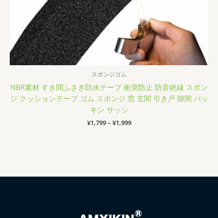
スポンジゴム
NBR素材 すき間ふさぎ防水テープ 衝突防止 防音絶縁 スポン
ジ クッションテープ ゴム スポンジ 窓 玄関 引き戸 隙間 パッ
キン サッシ
価
¥
1,799
–
¥
1,999
格
帯:
¥1,799
–
¥1,999