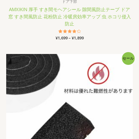
ドア下部
AMXIKIN 厚手 すき間モヘアシール 隙間風防止テープ ドア
窓 すき間風防止 花粉防止 冷暖房効率アップ 虫 ホコリ侵入
防止
価
¥
1,699
5段階中
–
¥
1,899
4.33
格
の評価
帯:
¥1,699
–
セール
¥1,899