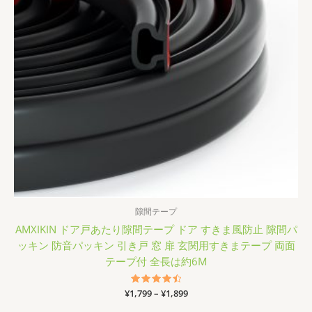
隙間テープ
AMXIKIN ドア戸あたり隙間テープ ドア すきま風防止 隙間パ
ッキン 防音パッキン 引き戸 窓 扉 玄関用すきまテープ 両面
テープ付 全長は約6M
価
¥
1,799
5段階中
–
¥
1,899
4.60
格
の評価