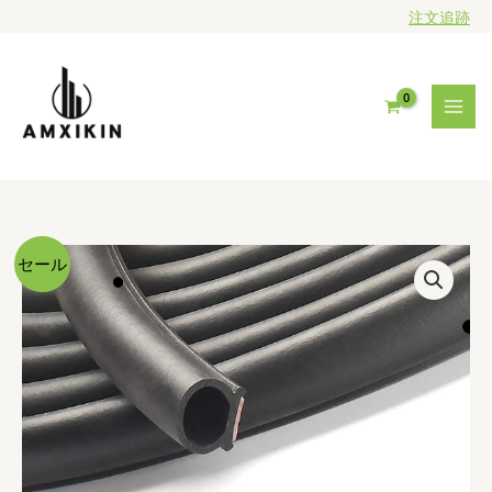
内
注文追跡
容
を
ス
キ
ッ
プ
セール