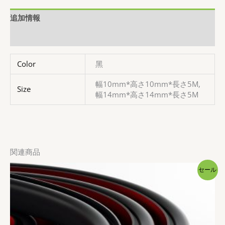
し
で
設
た。
す。
計
追加情報
緩
衝
レビュー (0)
材
隙
Color
黑
間
テ
幅10mm*高さ10mm*長さ5M,
Size
ー
幅14mm*高さ14mm*長さ5M
プ
両
面
テ
関連商品
ー
プ
セール
付
個