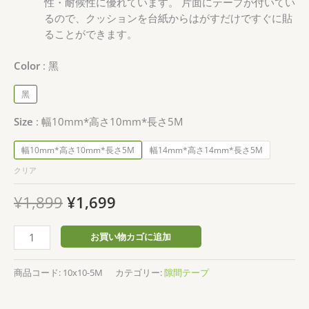
性・耐候性に優れています。 片面にテープが付いてい
るので、クッションを台紙からはがすだけですぐに貼
ることができます。
Color
黑
黑
Size
幅10mm*高さ10mm*長さ5M
幅10mm*高さ10mm*長さ5M
幅14mm*高さ14mm*長さ5M
クリア
元
現
¥
1,899
¥
1,699
の
在
価
の
AMXIKIN
お買い物カゴに追加
格
価
排
は
格
気
商品コード:
10x10-5M
カテゴリー:
隙間テープ
¥1,899
は
穴
で
¥1,699
の